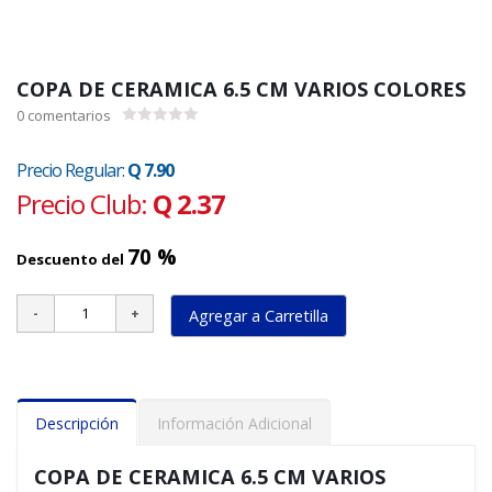
COPA DE CERAMICA 6.5 CM VARIOS COLORES
0
comentarios
0.00
de
5
Precio Regular:
Q 7.90
Precio Club:
Q 2.37
70 %
Descuento del
Agregar a Carretilla
Descripción
Información Adicional
COPA DE CERAMICA 6.5 CM VARIOS