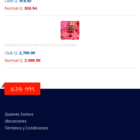
Club Q.
418.65
Normal Q.
836.84
DISPENSADOR TRIPLE PARA CHICLE Y DULCE COLOR ROJO
Club Q.
2,799.99
Normal Q.
3,999.99
ACMA 999
Quienes Somos
Ubicaciones
Términos y Condiciones