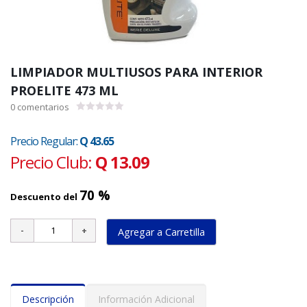
LIMPIADOR MULTIUSOS PARA INTERIOR
PROELITE 473 ML
0
comentarios
0.00
de
5
Precio Regular:
Q 43.65
Precio Club:
Q 13.09
70 %
Descuento del
Agregar a Carretilla
Descripción
Información Adicional