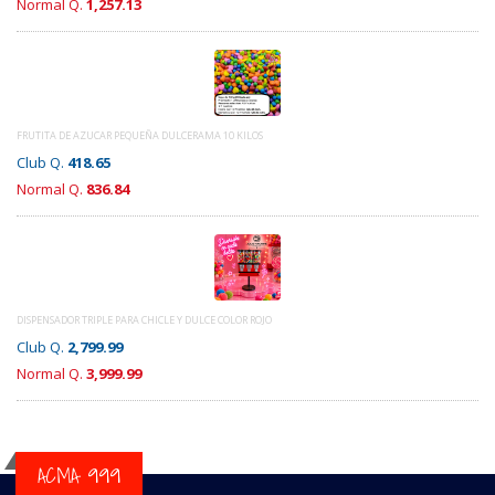
Normal Q.
1,257.13
FRUTITA DE AZUCAR PEQUEÑA DULCERAMA 10 KILOS
Club Q.
418.65
Normal Q.
836.84
DISPENSADOR TRIPLE PARA CHICLE Y DULCE COLOR ROJO
Club Q.
2,799.99
Normal Q.
3,999.99
ACMA 999