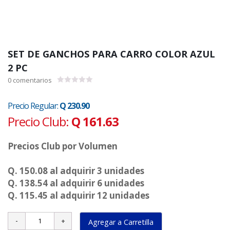
SET DE GANCHOS PARA CARRO COLOR AZUL
2 PC
0
comentarios
0.00
de
5
Precio Regular:
Q 230.90
Precio Club:
Q 161.63
Precios Club por Volumen
Q. 150.08 al adquirir 3 unidades
Q. 138.54 al adquirir 6 unidades
Q. 115.45 al adquirir 12 unidades
Agregar a Carretilla