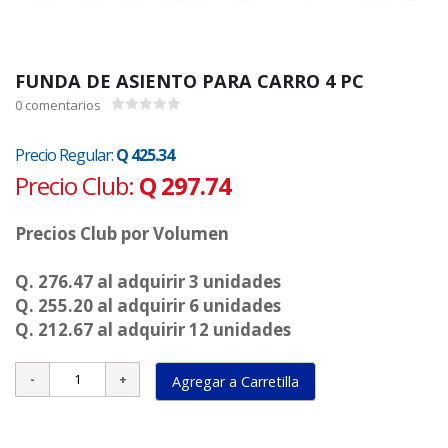
FUNDA DE ASIENTO PARA CARRO 4 PC
0
comentarios
0.00
de
5
Precio Regular:
Q 425.34
Precio Club:
Q 297.74
Precios Club por Volumen
Q. 276.47 al adquirir 3 unidades
Q. 255.20 al adquirir 6 unidades
Q. 212.67 al adquirir 12 unidades
Agregar a Carretilla