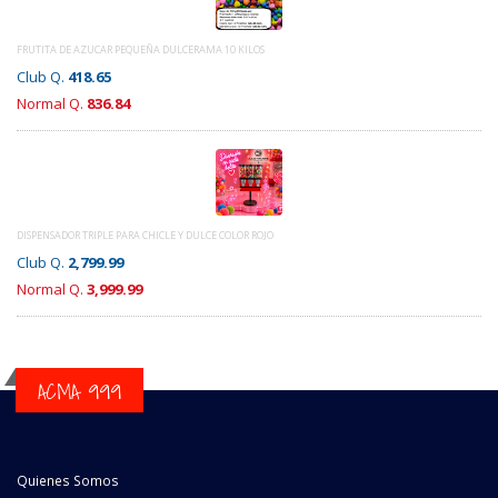
FRUTITA DE AZUCAR PEQUEÑA DULCERAMA 10 KILOS
Club Q.
418.65
Normal Q.
836.84
DISPENSADOR TRIPLE PARA CHICLE Y DULCE COLOR ROJO
Club Q.
2,799.99
Normal Q.
3,999.99
ACMA 999
Quienes Somos